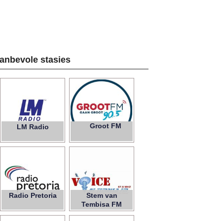
anbevole stasies
Groot FM
LM Radio
90.5
Radio Pretoria
Stem van
Tembisa FM