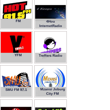
Hot
FM
91.9
4Hou
InternetRadio
YFM
99.2
Treffers Radio
Mzansi Joburg
SMU FM 97.1
City FM