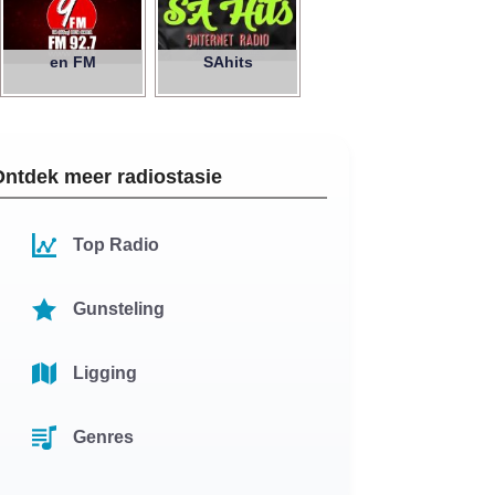
en FM
SAhits
Ontdek meer radiostasie
Top Radio
Gunsteling
Ligging
Genres