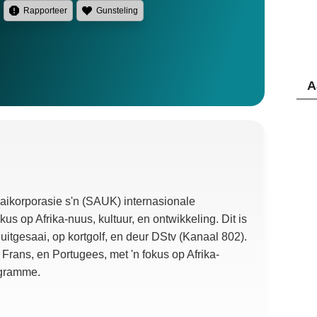
Rapporteer
Gunsteling
A
aaikorporasie s'n (SAUK) internasionale
kus op Afrika-nuus, kultuur, en ontwikkeling. Dit is
tgesaai, op kortgolf, en deur DStv (Kanaal 802).
, Frans, en Portugees, met 'n fokus op Afrika-
ogramme.