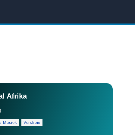
l Afrika
g
ke Musiek
Verskeie