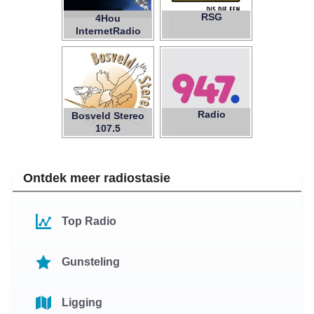
RSG
4Hou
InternetRadio
Radio
Bosveld Stereo
947
107.5
Ontdek meer radiostasie
Top Radio
Gunsteling
Ligging