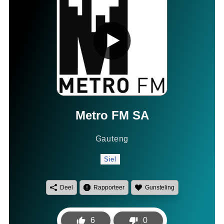
Metro FM SA
Gauteng
Siel
Deel
Rapporteer
Gunsteling
6
0