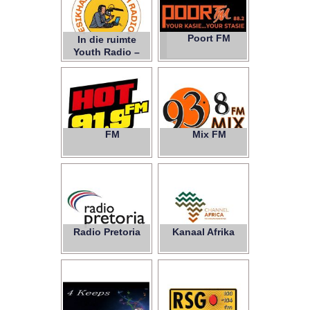
Poort FM
In die ruimte
Youth Radio –
NPC
Hot
FM
Mix FM
91.9
93.8
Radio Pretoria
Kanaal Afrika