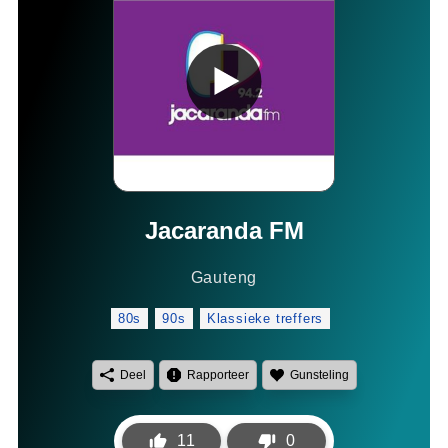
Jacaranda FM
Gauteng
80s
90s
Klassieke treffers
Deel
Rapporteer
Gunsteling
11
0