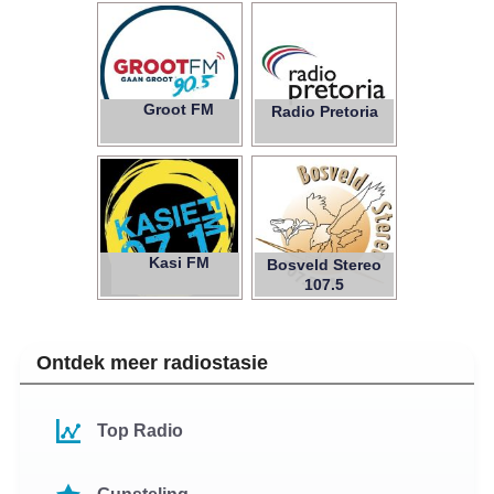
Groot FM
90.5
Radio Pretoria
Kasi FM
Bosveld Stereo
107.5
Ontdek meer radiostasie
Top Radio