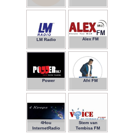
Alex FM
LM Radio
89.1
Power
Afri FM
98.7
4Hou
Stem van
InternetRadio
Tembisa FM