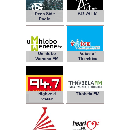
Active FM
Deep Side
Radio
Umhlobo
Voice of
Wenene FM
Thembisa
Highveld
Thobela FM
94.7
Stereo