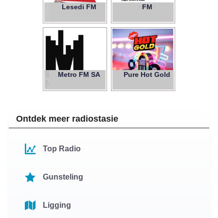
Lesedi FM
Heart
FM
104.9
Metro FM SA
Pure Hot Gold
Ontdek meer radiostasie
Top Radio
Gunsteling
Ligging