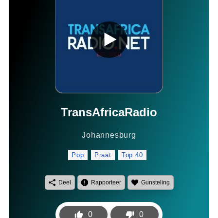
TransAfricaRadio
Johannesburg
Pop
Praat
Top 40
Deel
Rapporteer
Gunsteling
0
0