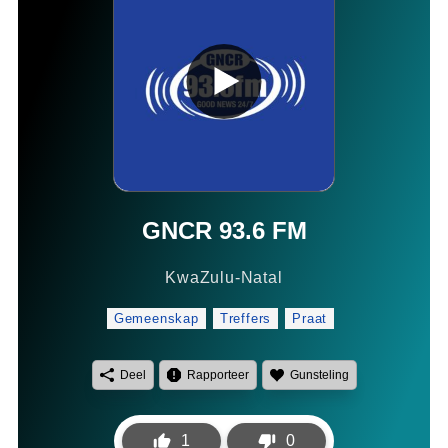
GNCR
93.6
FM
KwaZulu-Natal
Gemeenskap
Treffers
Praat
Deel
Rapporteer
Gunsteling
1
0